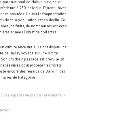
le parc national de Nahuelbuta, selon
nférieure à 250 individus. Durant l’hiver,
ones habitées. Il subit la fragmentation
du dont la population est en déclin. Ce
digènes, de fruits, de nombreuses espèces
rnières années l’objet de collectes
r culture ancestrale; ils ont disparu de
te de Halley voyage sur une orbite
l. Son prochain passage est prévu le 28
 nécessaires pour protéger les forêts
reste encore des renards de Darwin, des
imaires de Patagonie !
 2/3 des espèces de plantes et d’animaux
inction