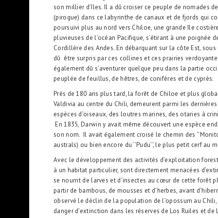
son millier d’îles. Il a dû croiser ce peuple de nomades de
(pirogue) dans ce labyrinthe de canaux et de fjords qui c
poursuivi plus au nord vers Chiloe, une grande île costière
pluvieuses de l’océan Pacifique, s’étirant à une poignée
Cordillère des Andes. En débarquant sur la côte Est, sous un
dû être surpris par ces collines et ces prairies verdoyan
également dû s’aventurer quelque peu dans la partie occi
peuplée de feuillus, de hêtres, de conifères et de cyprès.
Près de 180 ans plus tard, la forêt de Chiloe et plus glob
Valdivia au centre du Chili, demeurent parmi les dernière
espèces d’oiseaux, des loutres marines, des otaries à crin
En 1835, Darwin y avait même découvert une espèce endé
son nom. Il avait également croisé le chemin des ‘’Monit
australs) ou bien encore du ‘’Pudu’’, le plus petit cerf au 
Avec le développement des activités d’exploitation fore
à un habitat particulier, sont directement menacées d’ex
se nourrit de larves et d’insectes au cœur de cette forêt p
partir de bambous, de mousses et d’herbes, avant d’hiberne
observé le déclin de la population de l’opossum au Chili,
danger d’extinction dans les réserves de Los Ruiles et de