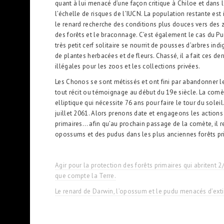
quant à lui menacé d’une façon critique à Chiloe et dans 
l’échelle de risques de l’IUCN. La population restante est i
le renard recherche des conditions plus douces vers des z
des forêts et le braconnage. C’est également le cas du Pu
très petit cerf solitaire se nourrit de pousses d’arbres in
de plantes herbacées et de fleurs. Chassé, il a fait ces de
illégales pour les zoos et les collections privées.
Les Chonos se sont métissés et ont fini par abandonner leu
tout récit ou témoignage au début du 19
e
siècle. La comè
elliptique qui nécessite 76 ans pour faire le tour du solei
juillet 2061. Alors prenons date et engageons les actions
primaires… afin qu’au prochain passage de la comète, il 
opossums et des pudus dans les plus anciennes forêts pr
Agir pour la protection des forêts primaires qui abritent
que compte la Terre.
Le renard de Darwin, l’opossum et le pudu menacés d’ext