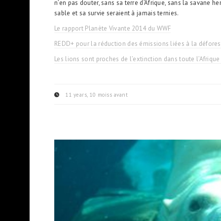
n’en pas douter, sans sa terre d’Afrique, sans la savane h
sable et sa survie seraient à jamais ternies.
Le rapport Planète Vivante 2014 du WWF
REDD+ pour la réduction des émissions liées à la déforest
Les lions sont proches de l’extinction dans toute l’Afrique
11 years, 10 moiss avant