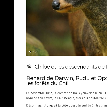
Chiloe et les descendants de
Renard de Darwin, Pudu et O
les forêts du Chili
En novembre 1835, la comète de Halley traversa le ciel. I
bord de son navire, le HMS Beagle, alors qui doublait le 
Désormais, il longeait la côte ouest du sud du Chili et fais