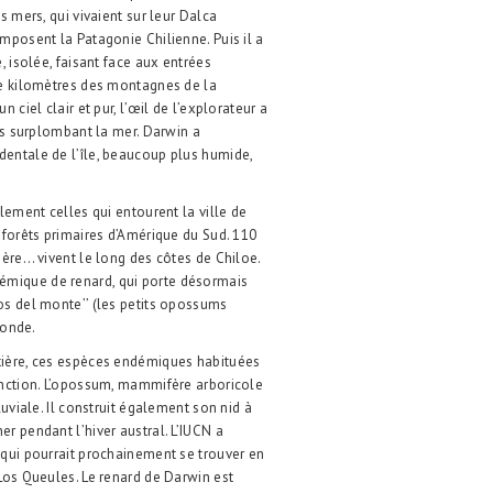
s mers, qui vivaient sur leur Dalca
omposent la Patagonie Chilienne. Puis il a
, isolée, faisant face aux entrées
 de kilomètres des montagnes de la
 ciel clair et pur, l’œil de l’explorateur a
tes surplombant la mer. Darwin a
dentale de l’île, beaucoup plus humide,
alement celles qui entourent la ville de
s forêts primaires d’Amérique du Sud. 110
ière… vivent le long des côtes de Chiloe.
mique de renard, qui porte désormais
os del monte’’ (les petits opossums
monde.
stière, ces espèces endémiques habituées
tinction. L’opossum, mammifère arboricole
luviale. Il construit également son nid à
r pendant l’hiver austral. L’IUCN a
 qui pourrait prochainement se trouver en
 Los Queules. Le renard de Darwin est