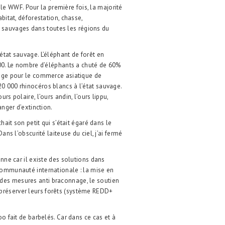
e WWF. Pour la première fois, la majorité
abitat, déforestation, chasse,
sauvages dans toutes les régions du
état sauvage. L’éléphant de forêt en
900. Le nombre d’éléphants a chuté de 60%
nnage pour le commerce asiatique de
0 000 rhinocéros blancs à l’état sauvage.
rs polaire, l’ours andin, l’ours lippu,
anger d’extinction.
chait son petit qui s’était égaré dans le
ans l’obscurité laiteuse du ciel, j’ai fermé
onne car il existe des solutions dans
 communauté internationale : la mise en
des mesures anti braconnage, le soutien
préserver leurs forêts (système REDD+
oo fait de barbelés. Car dans ce cas et à