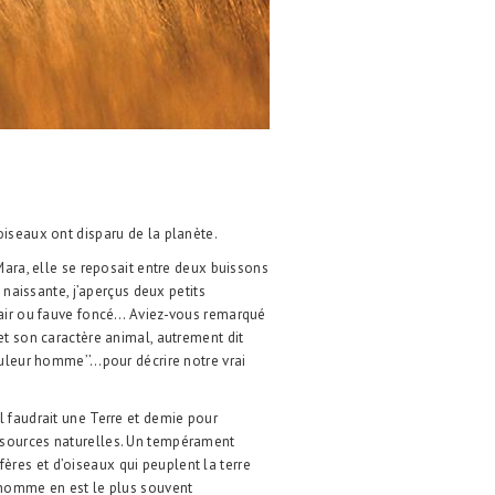
oiseaux ont disparu de la planète.
Mara, elle se reposait entre deux buissons
é naissante, j’aperçus deux petits
lair ou fauve foncé… Aviez-vous remarqué
et son caractère animal, autrement dit
ouleur homme’’…pour décrire notre vrai
l faudrait une Terre et demie pour
ssources naturelles. Un tempérament
res et d’oiseaux qui peuplent la terre
’homme en est le plus souvent