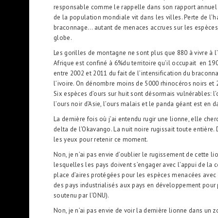
responsable comme le rappelle dans son rapport annuel l
de la population mondiale vit dans les villes. Perte de l’h
braconnage… autant de menaces accrues sur les espèces 
globe.
Les gorilles de montagne ne sont plus que 880 à vivre à l’
Afrique est confiné à 6%du territoire qu’il occupait en 1
entre 2002 et 2011 du fait de l’intensification du braco
l’ivoire. On dénombre moins de 5000 rhinocéros noirs et 2
Six espèces d’ours sur huit sont désormais vulnérables: l’ou
l’ours noir d’Asie, l’ours malais et le panda géant est en d
La dernière fois où j’ai entendu rugir une lionne, elle cher
delta de l’Okavango. La nuit noire rugissait toute entière. D
les yeux pour retenir ce moment.
Non, je n’ai pas envie d’oublier le rugissement de cette li
lesquelles les pays doivent s’engager avec l’appui de la
place d’aires protégées pour les espèces menacées avec 
des pays industrialisés aux pays en développement pour 
soutenu par l’ONU).
Non, je n’ai pas envie de voir la dernière lionne dans un z