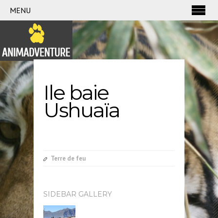
MENU
Ile baie
Ushuaïa
Terre de feu
SIDEBAR GALLERY