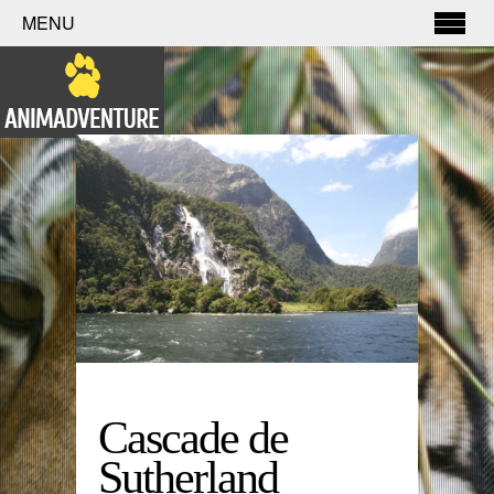
MENU
Cascade de
Sutherland