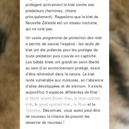
protègent activement le kiwi contre ses
prédateurs (hermines, chiens
principalement). Rappelons que le kiwi de
Nouvelle Zélande est un oiseau nocturne,
qui ne vole pas.
Un vaste programme de protection des nids
a permis de sauver l’espèce : les œufs de
kiwi ont été prélevés pour les protéger de
toute prédation puis couvés en captivité.
Les bébés kiwis ont grandi en semi-liberté
au sein d’un environnement protégé, avant
d’être réintroduit dans la nature. Le kiwi
reste vulnérable aux morsures, en l’absence
d’ailes développées et de sternum. Il existe
aujourd’hui 5 espèces différentes de Kiwi :
le North Island Brown Kiwi
,
le little spotted
kiwi
, l
e great spotted kiwi
,
le Rowi
et le
Tokoeka
. Désormais, vous aurez peut-être
de nouveau la chance de pouvoir les
observer de nouveau !