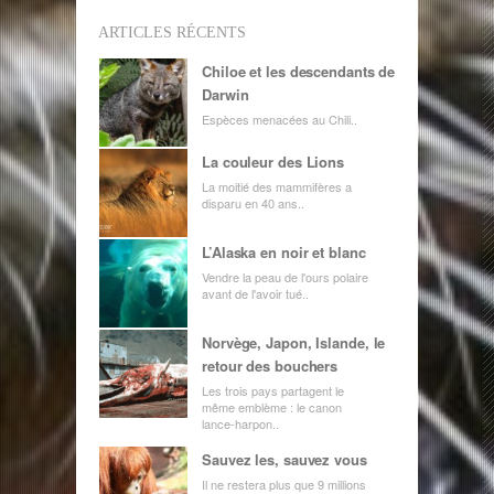
ARTICLES RÉCENTS
Chiloe et les descendants de
Darwin
Espèces menacées au Chili..
La couleur des Lions
La moitié des mammifères a
disparu en 40 ans..
L’Alaska en noir et blanc
Vendre la peau de l'ours polaire
avant de l'avoir tué..
Norvège, Japon, Islande, le
retour des bouchers
Les trois pays partagent le
même emblème : le canon
lance-harpon..
Sauvez les, sauvez vous
Il ne restera plus que 9 millions