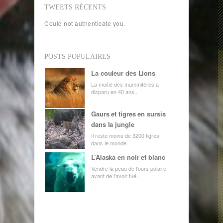
TWEETS RÉCENTS
Could not authenticate you.
POSTS POPULAIRES
La couleur des Lions
La moitié des mammifères a
disparu en 40 ans..
Gaurs et tigres en sursis
dans la jungle
Il reste moins de 3200 tigres
dans le monde..
L’Alaska en noir et blanc
Vendre la peau de l'ours polaire
avant de l'avoir tué..