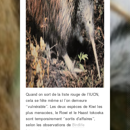
Quand on sort de la liste rouge de l’IUCN,
cela se fête même si l’on demeure
‘’vulnérable’’. Les deux espèces de Kiwi les
plus menacées, le Rowi et le Haast tokoeka
sont temporairement ‘’sortis d’affaires’’,
selon les observations de
Birdlife