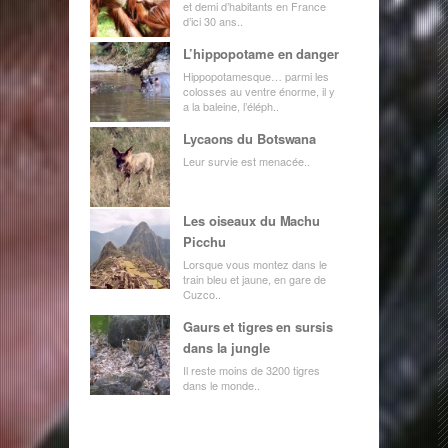
et demi d’habitants en France
d’ici 30 ans..
L’hippopotame en danger
Hippopotamesque… parmi les
colosses au ventre énorme, il y
a la baleine, l’éléph..
Lycaons du Botswana
Leur survie est menacée..
Les oiseaux du Machu
Picchu
Lorsque vous montez dans le
train bleu et jaune, en gare de
Cuzco..
Gaurs et tigres en sursis
dans la jungle
Il reste moins de 3200 tigres
dans le monde..