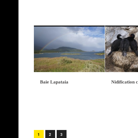
Baie Lapataia
Nidification
1
2
3